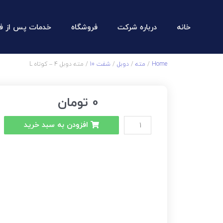
خانه
درباره شرکت
فروشگاه
خدمات پس از ف
Home
/
مته
/
دوبل
/
شفت 10
/ مته دوبل 4 – کوتاه L
0
تومان
افزودن به سبد خرید