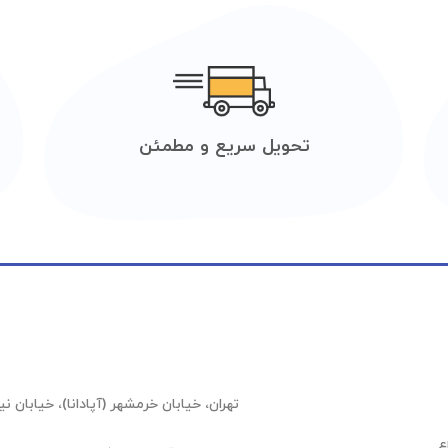
تحویل سریع و مطمئن
تهران، خیابان خرمشهر (آپادانا)، خیابان نیلوفر (عشقیار)،
ع