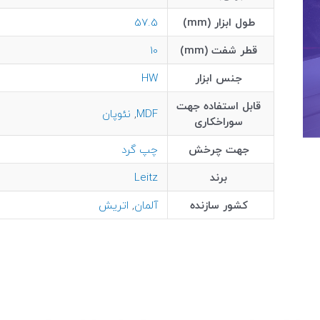
طول ابزار (mm)
57.5
قطر شفت (mm)
10
جنس ابزار
HW
قابل استفاده جهت
MDF
,
نئوپان
سوراخکاری
جهت چرخش
چپ گرد
برند
Leitz
کشور سازنده
آلمان
,
اتریش