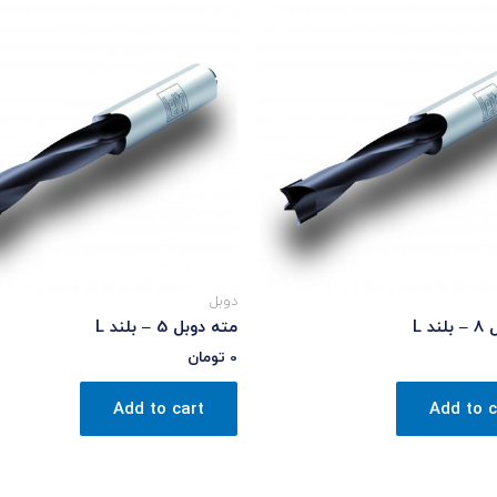
دوبل
د L
مته دوبل 5 – بلند L
0
تومان
Add to cart
Add to c