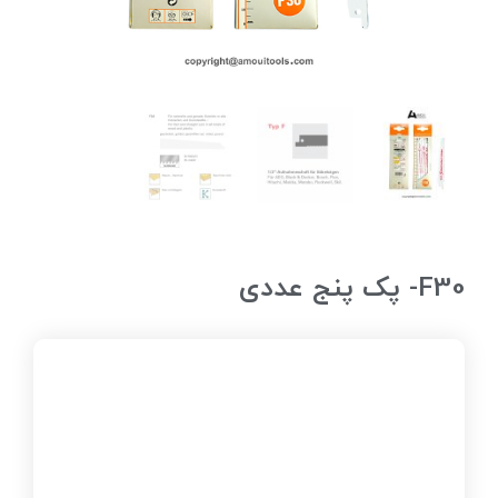
F30- پک پنج عددی