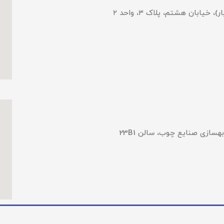
یابان هشتم، پلاک ۳، واحد ٢
هسازی صنایع چوب، سالن 23B1