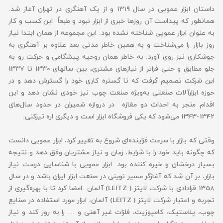
داستان ابزار عمویی در سال 1319 و از یک آهنگری در تهران آغاز شد.
همانطور که پیداست آن روزها خبری از ابزار نبود و طبعاً این کسب و کار
به عنوان ابزار عمویی شناخته نشده بود. این مجموعه از همان ابتدا نیاز
روز بازار را می‌شناخت و به همین خاطر مدتی بعد علاوه بر آهنگری به
جوشکاری نیز روی آورد. به خاطر همان روحیه پیشگامی و حرکت رو به
جلو مطابق و حتی فراتر از نیازهای مشتری، بین سالهای 1330 تا 1337
این شرکت تصمیم گرفت که تا گستره کاری خود را گسترش دهد و در
حوزه ابزارآلات صنعتی به‌ویژه صنعت چوب نیز خودی نشان دهد و این
اقدام منجر به احداث دو مغازه در دروازه شمیران در حدود سال‌های
1342-1343 می‌شود که یکی فروشگاه ابزار است و دیگری اره تیزکنی.
وقتی که بازار با سرعت فزاینده‌ای شروع به تغییر کرد، ابزار عمویی دانست
که چگونه باید خود را با شرایط، زمان و نیاز مشتریان وفق دهد و نتیجه
بسیار درخشان و خیره کننده بود. ابزار عمویی با شناسایی درست نیاز
بازار، بر آن شد که آغازگر مسیر نوینی در صنعت ابزار ایران باشد و در سال
1358 قرادادی با شرکت لایتز ( LEITZ) آلمان امضا کرد تا با بهره‌گیری از
تجربه و اعتبار شرکت لایتز ( LEITZ) آلمان، ابزار مورد استفاده در صنایع
چوب، پلاستیک، کامپوزیت، فلزات غیر آهنی و … را به روز کند و نیاز