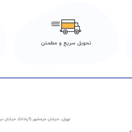
تحویل سریع و مطمئن
تهران، خیابان خرمشهر (آپادانا)، خیابان نیلوفر (عشقیار)،
ع