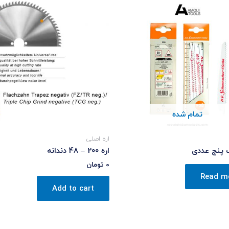
تمام شده
اره اصلی
اره 200 – 48 دندانه
0
تومان
Read m
Add to cart