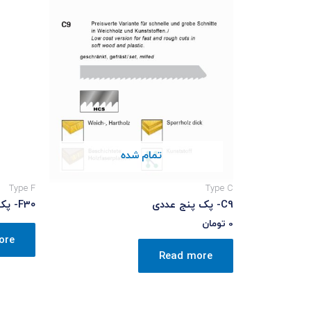
تمام شده
Type F
Type C
C9- پک پنج عددی
F30- پک پنج عددی
0
تومان
ore
Read more