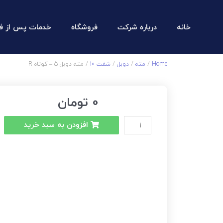
خانه
درباره شرکت
فروشگاه
خدمات پس از ف
Home
/
مته
/
دوبل
/
شفت 10
/ مته دوبل 5 – کوتاه R
0
تومان
افزودن به سبد خرید