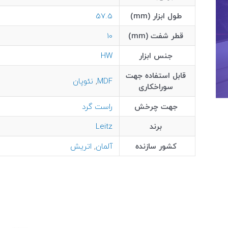
طول ابزار (mm)
57.5
قطر شفت (mm)
10
جنس ابزار
HW
قابل استفاده جهت
MDF
,
نئوپان
سوراخکاری
جهت چرخش
راست گرد
برند
Leitz
کشور سازنده
آلمان
,
اتریش