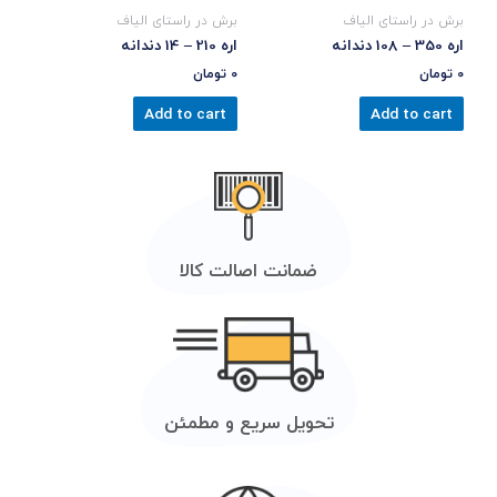
برش در راستای الیاف
برش در راستای الیاف
اره 350 – 108 دندانه
اره 210 – 14 دندانه
0
تومان
0
تومان
Add to cart
Add to cart
ضمانت اصالت کالا
تحویل سریع و مطمئن