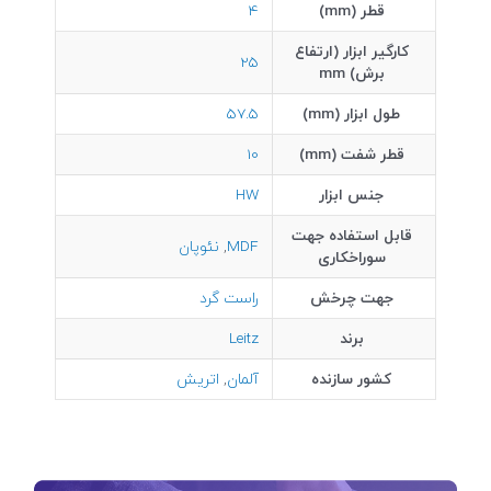
قطر (mm)
4
کارگیر ابزار (ارتفاع
25
برش) mm
طول ابزار (mm)
57.5
قطر شفت (mm)
10
جنس ابزار
HW
قابل استفاده جهت
MDF
,
نئوپان
سوراخکاری
جهت چرخش
راست گرد
برند
Leitz
کشور سازنده
آلمان
,
اتریش