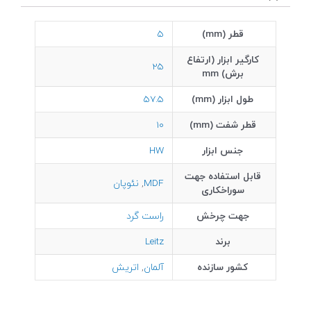
قطر (mm)
5
کارگیر ابزار (ارتفاع
25
برش) mm
طول ابزار (mm)
57.5
قطر شفت (mm)
10
جنس ابزار
HW
قابل استفاده جهت
MDF
,
نئوپان
سوراخکاری
جهت چرخش
راست گرد
برند
Leitz
کشور سازنده
آلمان
,
اتریش