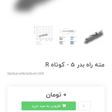
مته راه بدر 5 - کوتاه R
D5/GL57.5/NL25/S10x27/Z2R
0
تومان
افزودن به سبد خرید