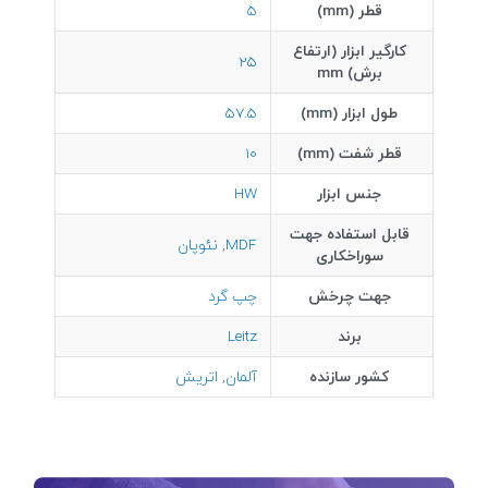
قطر (mm)
5
کارگیر ابزار (ارتفاع
25
برش) mm
طول ابزار (mm)
57.5
قطر شفت (mm)
10
جنس ابزار
HW
قابل استفاده جهت
MDF
,
نئوپان
سوراخکاری
جهت چرخش
چپ گرد
برند
Leitz
کشور سازنده
آلمان
,
اتریش