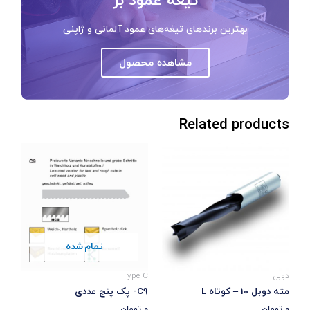
بهترین برندهای تیغه‌های عمود آلمانی و ژاپنی
مشاهده محصول
Related products
تمام شده
دوبل
Type C
مته دوبل 10 – کوتاه L
C9- پک پنج عددی
0
تومان
0
تومان