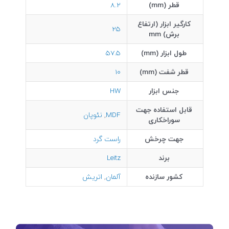
قطر (mm)
8.2
کارگیر ابزار (ارتفاع
25
برش) mm
طول ابزار (mm)
57.5
قطر شفت (mm)
10
جنس ابزار
HW
قابل استفاده جهت
MDF
,
نئوپان
سوراخکاری
جهت چرخش
راست گرد
برند
Leitz
کشور سازنده
آلمان
,
اتریش