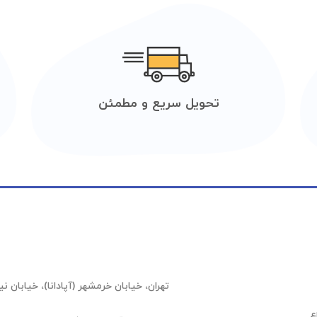
تحویل سریع و مطمئن
تهران، خیابان خرمشهر (آپادانا)، خیابان نیلوفر (عشقیار)،
ع