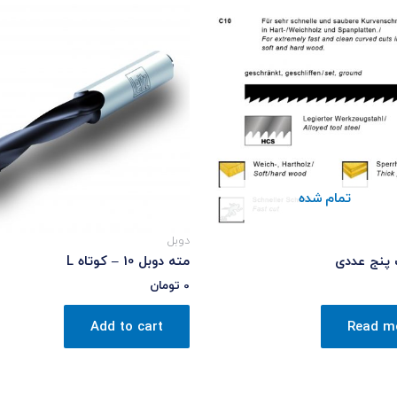
تمام شده
دوبل
مته دوبل 10 – کوتاه L
0
تومان
Add to cart
Read m