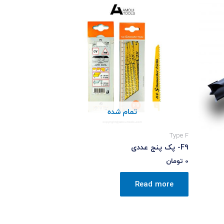
تمام شده
Type F
F9- پک پنج عددی
0
تومان
Read more