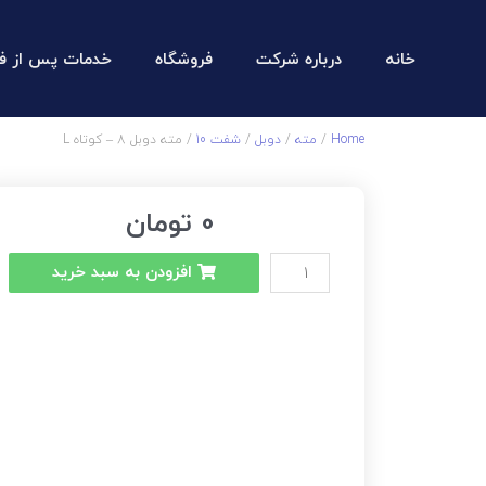
خانه
درباره شرکت
فروشگاه
خدمات پس از ف
Home
/
مته
/
دوبل
/
شفت 10
/ مته دوبل 8 – کوتاه L
0
تومان
افزودن به سبد خرید