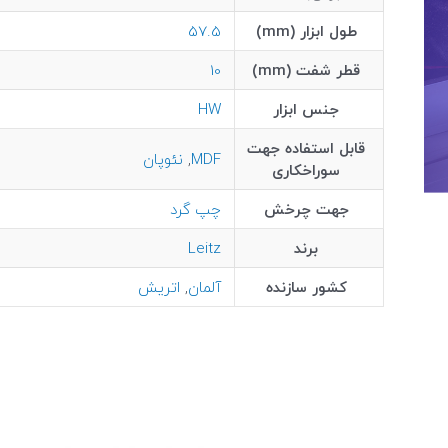
طول ابزار (mm)
57.5
قطر شفت (mm)
10
جنس ابزار
HW
قابل استفاده جهت
MDF
,
نئوپان
سوراخکاری
جهت چرخش
چپ گرد
برند
Leitz
کشور سازنده
آلمان
,
اتریش