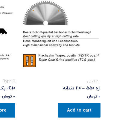
اره اصلی
Type C
اره 550 – 110 دندانه
C10- پک پنج عددی
0
تومان
0
تومان
ore
Add to cart