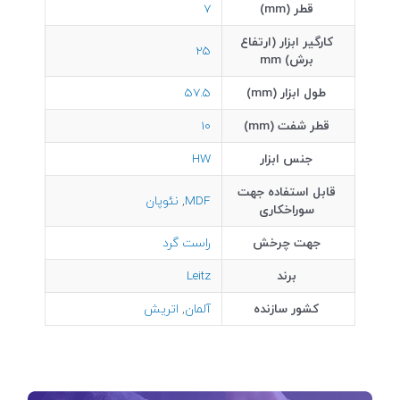
قطر (mm)
7
کارگیر ابزار (ارتفاع
25
برش) mm
طول ابزار (mm)
57.5
قطر شفت (mm)
10
جنس ابزار
HW
قابل استفاده جهت
MDF
,
نئوپان
سوراخکاری
جهت چرخش
راست گرد
برند
Leitz
کشور سازنده
آلمان
,
اتریش