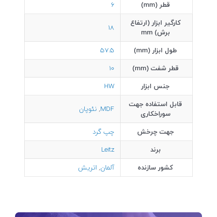
قطر (mm)
6
کارگیر ابزار (ارتفاع
18
برش) mm
طول ابزار (mm)
57.5
قطر شفت (mm)
10
جنس ابزار
HW
قابل استفاده جهت
MDF
,
نئوپان
سوراخکاری
جهت چرخش
چپ گرد
برند
Leitz
کشور سازنده
آلمان
,
اتریش