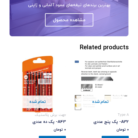
بهترین برندهای تیغه‌های عمود آلمانی و ژاپنی
مشاهده محصول
Related products
تمام شده
تمام شده
Type A
جهت برش پلاستیک
A32- پک پنج عددی
A43- پک ده عددی
0
تومان
0
تومان