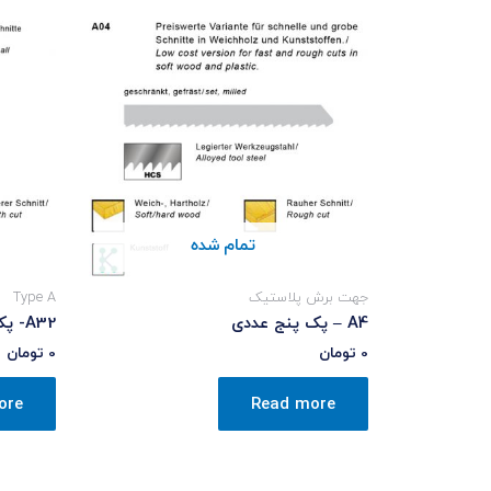
تمام شده
جهت برش پلاستیک
Type A
A4 – پک پنج عددی
A32- پک پنج عددی
0
تومان
0
تومان
ore
Read more