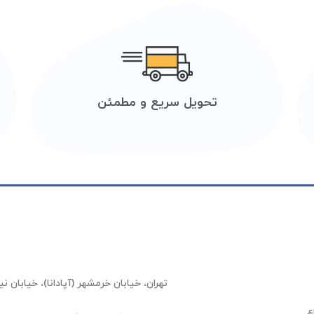
تحویل سریع و مطمئن
تهران، خیابان خرمشهر (آپادانا)، خیابان نیلوفر (عشقیار)،
ع