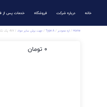
خانه
درباره شرکت
فروشگاه
خدمات پس از ف
Home
/
اره عمودبر
/
Type A
/
جهت برش سایر مواد
/ A17- پک تک عددی
0
تومان