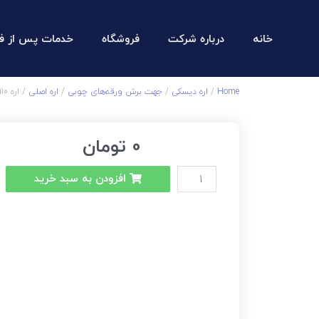
خانه
درباره شرکت
فروشگاه
خدمات پس از ف
Home
/
اره دیسکی
/
جهت برش ورقه‌های چوبی
/
اره اصلی
/ اره 110 – 16 دندانه
0
تومان
افزودن به سبد خرید