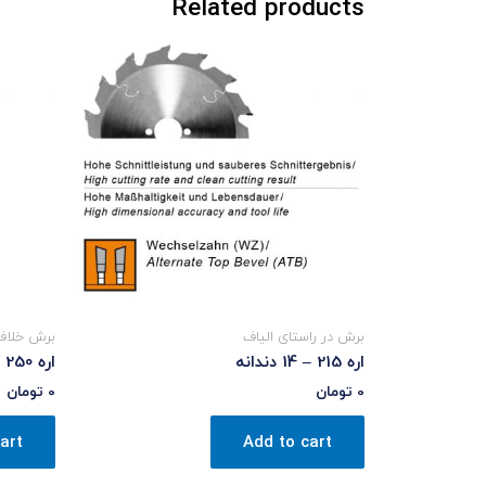
Related products
برش در راستای الیاف
برش خلاف
اره 215 – 14 دندانه
اره 250 – 80 دندانه
0
تومان
0
تومان
art
Add to cart