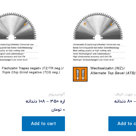
 جهت الیاف
آلومینیوم
اره 350 – 108 دندانه
0
تومان
Add to cart
Add to c