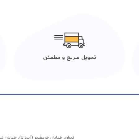
تحویل سریع و مطمئن
تهران، خیابان خرمشهر (آپادانا)، خیابان نیلوفر (عشقیار)،