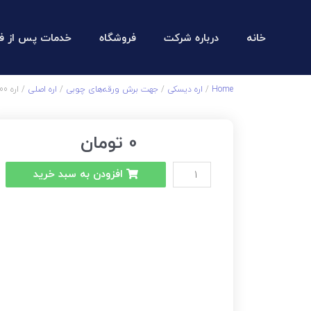
خانه
درباره شرکت
فروشگاه
خدمات پس از ف
Home
/
اره دیسکی
/
جهت برش ورقه‌های چوبی
/
اره اصلی
/ اره 300 – 96 دندانه
0
تومان
افزودن به سبد خرید