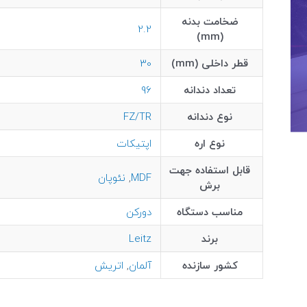
ضخامت بدنه
2.2
(mm)
قطر داخلی (mm)
30
تعداد دندانه
96
نوع دندانه
FZ/TR
نوع اره
اپتیکات
قابل استفاده جهت
MDF
,
نئوپان
برش
مناسب دستگاه
دورکن
برند
Leitz
کشور سازنده
آلمان
,
اتریش