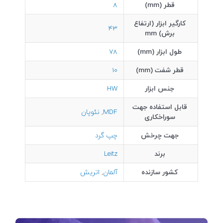
قطر (mm)
8
کارگیر ابزار (ارتفاع
43
برش) mm
طول ابزار (mm)
78
قطر شفت (mm)
10
جنس ابزار
HW
قابل استفاده جهت
MDF
,
نئوپان
سوراخکاری
جهت چرخش
چپ گرد
برند
Leitz
کشور سازنده
آلمان
,
اتریش