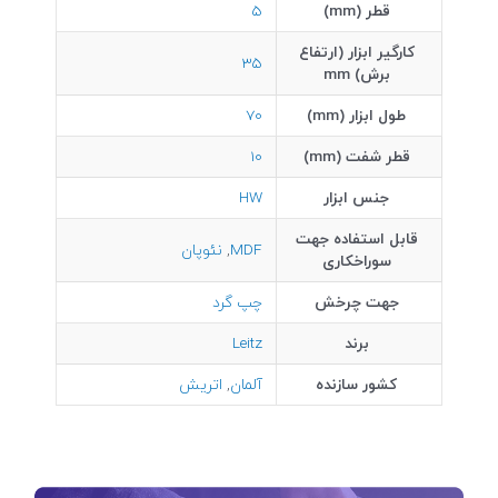
قطر (mm)
5
کارگیر ابزار (ارتفاع
35
برش) mm
طول ابزار (mm)
70
قطر شفت (mm)
10
جنس ابزار
HW
قابل استفاده جهت
MDF
,
نئوپان
سوراخکاری
جهت چرخش
چپ گرد
برند
Leitz
کشور سازنده
آلمان
,
اتریش