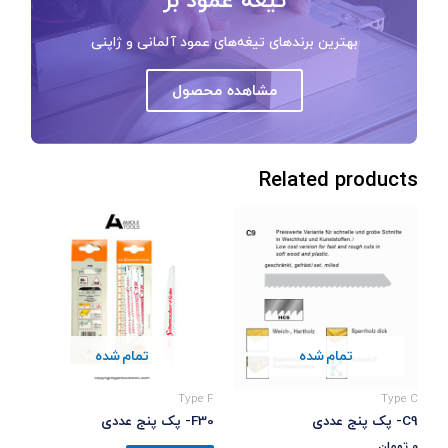
بهترین برندهای تیغه‌های عمود آلمانی و ژاپنی
مشاهده محصول
Related products
تمام شده
تمام شده
Type F
Type C
C9- پک پنج عددی
F30- پک پنج عددی
0
تومان