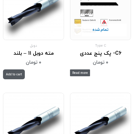
تمام شده
Type C
دوبل
C6- پک پنج عددی
مته دوبل 11 – بلند
0
تومان
0
تومان
Read more
Add to cart