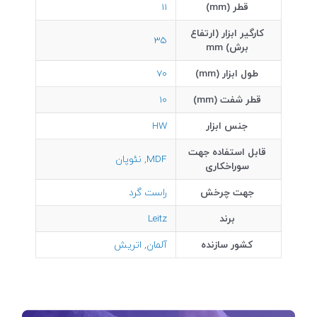
قطر (mm)
11
کارگیر ابزار (ارتفاع
35
برش) mm
طول ابزار (mm)
70
قطر شفت (mm)
10
جنس ابزار
HW
قابل استفاده جهت
MDF
,
نئوپان
سوراخکاری
جهت چرخش
راست گرد
برند
Leitz
کشور سازنده
آلمان
,
اتریش