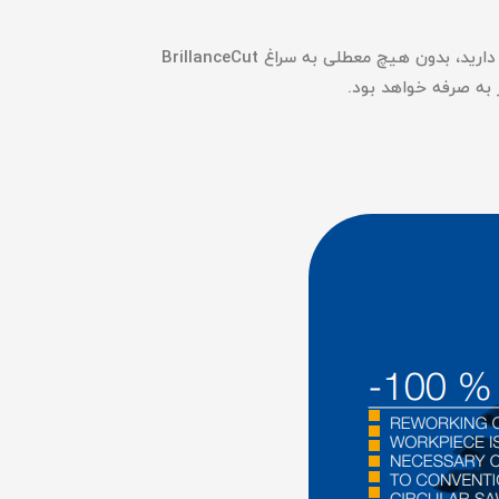
اگر به دنبال صرفه‌جویی در زمان و هزینه ی خود هستید و یک ابزار با طول عمر بالا برای برش پلکسی گلس یا کورین احتیاج دارید، بدون هیچ معطلی به سراغ BrillanceCut
 به صرفه خواهد بود.