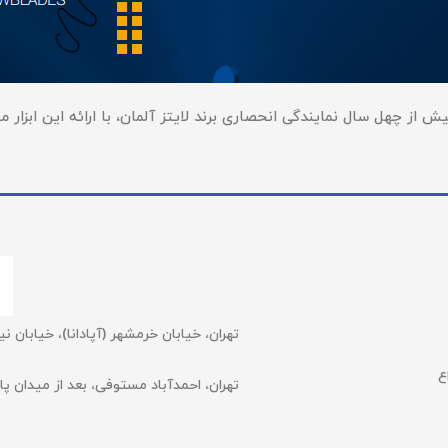
ز چهل سال نمایندگی انحصاری برند لایتز آلمان، با ارائه این ابزار منح
تهران، خیابان خرمشهر (آپادانا)، خیابان نیلوفر (عشقیار)،
ع
تهران، احمدآباد مستوفی، بعد از میدان پارسا، شهرک 