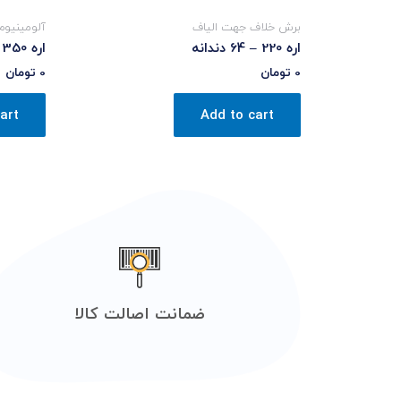
برش خلاف جهت الیاف
آلومینیوم
اره 220 – 64 دندانه
اره 350 – 108 دندانه
0
تومان
0
تومان
art
Add to cart
ضمانت اصالت کالا