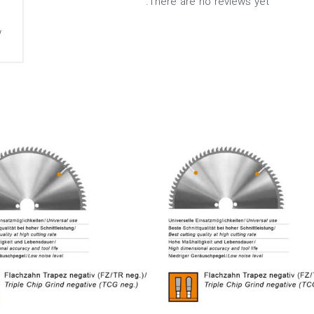
There are no reviews yet.
00
.