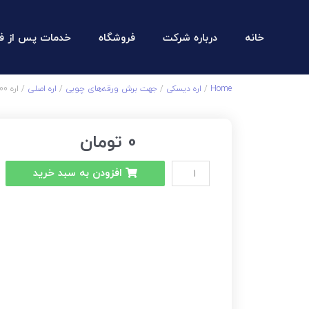
خانه
درباره شرکت
فروشگاه
خدمات پس از ف
Home
/
اره دیسکی
/
جهت برش ورقه‌های چوبی
/
اره اصلی
/ اره 300 – 96 دندانه اینترنشنال
0
تومان
افزودن به سبد خرید