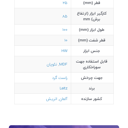
قطر (mm)
25
کارگیر ابزار (ارتفاع
85
برش) mm
طول ابزار (mm)
100
قطر شفت (mm)
10
جنس ابزار
HW
قابل استفاده جهت
MDF
,
نئوپان
سوراخکاری
جهت چرخش
راست گرد
برند
Leitz
کشور سازنده
آلمان
,
اتریش