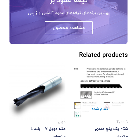
بهترین برندهای تیغه‌های عمود آلمانی و ژاپنی
مشاهده محصول
Related products
تمام شده
Type C
دوبل
C5- پک پنج عددی
مته دوبل 7 – بلند L
0
تومان
0
تومان