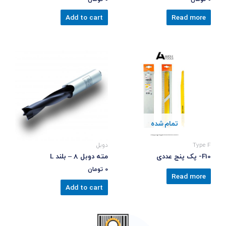
Add to cart
Read more
تمام شده
Type F
دوبل
F10- پک پنج عددی
مته دوبل 8 – بلند L
0
تومان
Read more
Add to cart