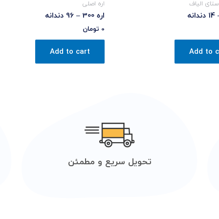
ستای الیاف
اره اصلی
اره 300 – 96 دندانه
0
تومان
Add to cart
Add to c
تحویل سریع و مطمئن