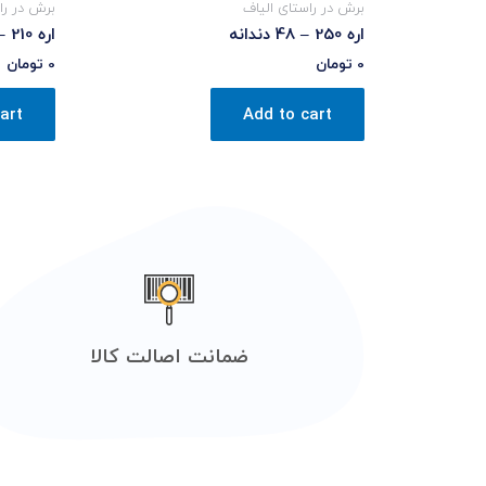
برش در راستای الیاف
برش در را
اره 250 – 48 دندانه
اره 210 – 14 دندانه
0
تومان
0
تومان
art
Add to cart
ضمانت اصالت کالا