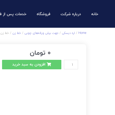
خانه
درباره شرکت
فروشگاه
خدمات پس از ف
Home
/
اره دیسکی
/
جهت برش ورقه‌های چوبی
/
خط زن
/ خط زن 250 – 36 دندان
0
تومان
افزودن به سبد خرید