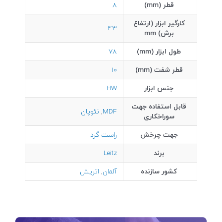
قطر (mm)
8
کارگیر ابزار (ارتفاع
43
برش) mm
طول ابزار (mm)
78
قطر شفت (mm)
10
جنس ابزار
HW
قابل استفاده جهت
MDF
,
نئوپان
سوراخکاری
جهت چرخش
راست گرد
برند
Leitz
کشور سازنده
آلمان
,
اتریش