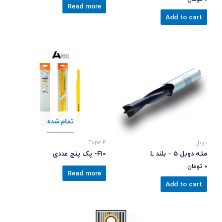
Read more
Add to cart
تمام شده
دوبل
Type F
مته دوبل 5 – بلند L
F10- پک پنج عددی
0
تومان
Read more
Add to cart