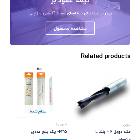
بهترین برندهای تیغه‌های عمود آلمانی و ژاپنی
مشاهده محصول
Related products
تمام شده
دوبل
Type F
مته دوبل 6 – بلند L
F35- پک پنج عددی
0
تومان