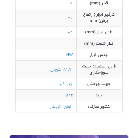
قطر (mm)
8
کارگیر ابزار (ارتفاع
40
برش) mm
طول ابزار (mm)
80
قطر شفت (mm)
10
جنس ابزار
HW
قابل استفاده جهت
MDF
,
نئوپان
سوراخکاری
جهت چرخش
چپ گرد
برند
Leitz
کشور سازنده
آلمان
,
اتریش