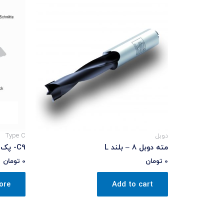
دوبل
Type C
مته دوبل 8 – بلند L
C9- پک پنج عددی
0
تومان
0
تومان
ore
Add to cart