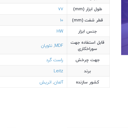
طول ابزار (mm)
77
قطر شفت (mm)
10
جنس ابزار
HW
قابل استفاده جهت
MDF
,
نئوپان
سوراخکاری
جهت چرخش
راست گرد
برند
Leitz
کشور سازنده
آلمان
,
اتریش