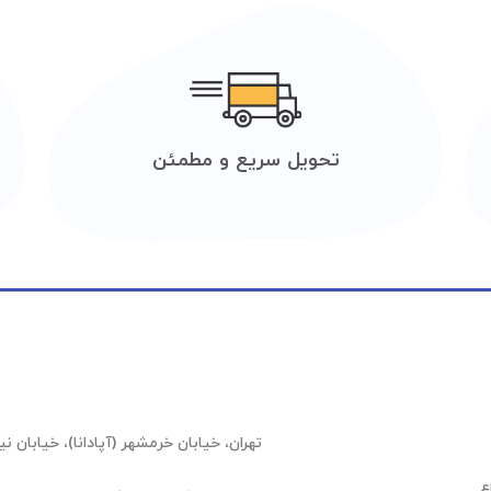
تحویل سریع و مطمئن
تهران، خیابان خرمشهر (آپادانا)، خیابان نیلوفر (عشقیار)،
ع