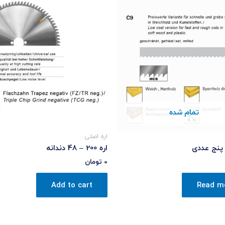
تمام شده
اره اصلی
اره 200 – 48 دندانه
0
تومان
Add to cart
Read m