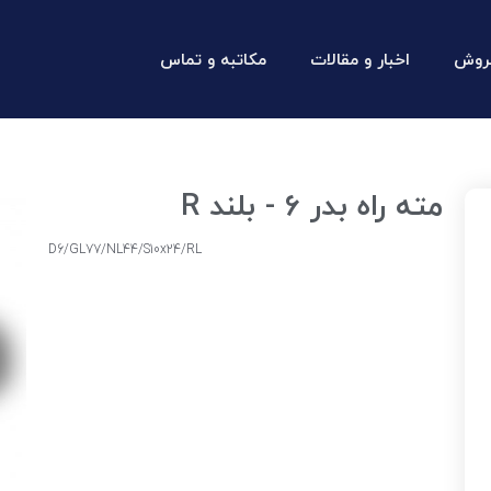
روش
اخبار و مقالات
مکاتبه و تماس
مته راه بدر 6 - بلند R
D6/GL77/NL44/S10x24/RL