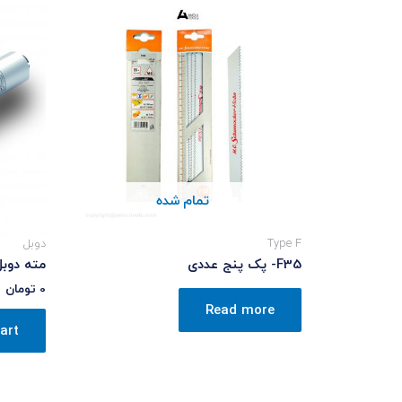
تمام شده
Type F
دوبل
F35- پک پنج عددی
مته دوبل 8 – بلن
0
تومان
Read more
art