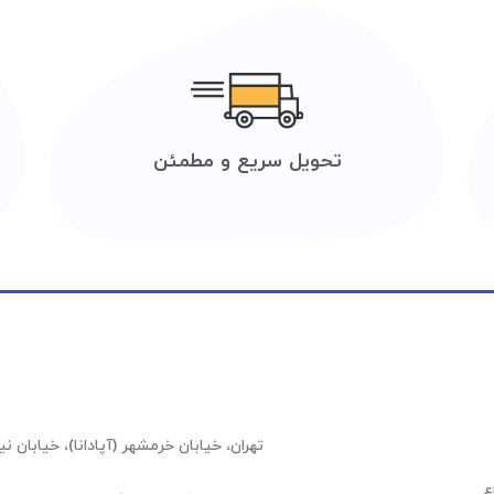
تحویل سریع و مطمئن
تهران، خیابان خرمشهر (آپادانا)، خیابان نیلوفر (عشقیار)،
ع