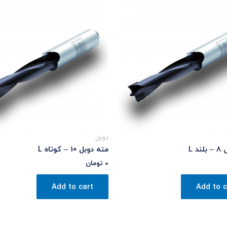
دوبل
د L
مته دوبل 10 – کوتاه L
0
تومان
Add to cart
Add to c