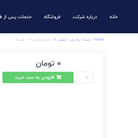
خانه
درباره شرکت
فروشگاه
خدمات پس از ف
Home
/
مته
/
راه بدر
/
شفت 10
/ مته راه بدر 6 – بلند L
0
تومان
افزودن به سبد خرید