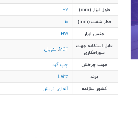
طول ابزار (mm)
77
قطر شفت (mm)
10
جنس ابزار
HW
قابل استفاده جهت
MDF
,
نئوپان
سوراخکاری
جهت چرخش
چپ گرد
برند
Leitz
کشور سازنده
آلمان
,
اتریش