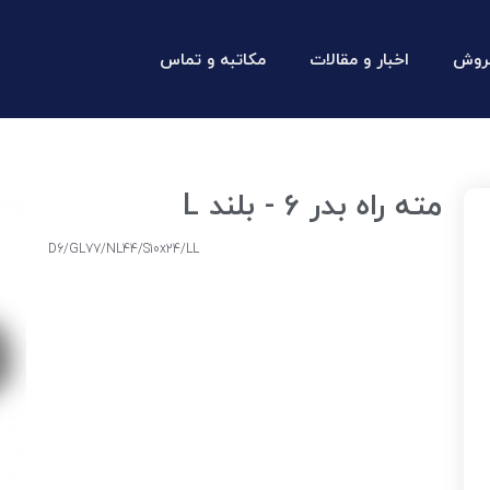
روش
اخبار و مقالات
مکاتبه و تماس
مته راه بدر 6 - بلند L
D6/GL77/NL44/S10x24/LL