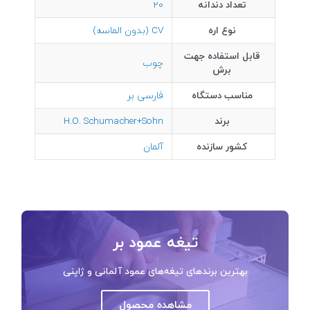
تعداد دندانه
20
نوع اره
CV (بدون الماسه)
قابل استفاده جهت
چوب
برش
مناسب دستگاه
فارسی بر
برند
H.O. Schumacher+Sohn
کشور سازنده
آلمان
تیغه عمود بر
بهترین برندهای تیغه‌های عمود آلمانی و ژاپنی
مشاهده محصول