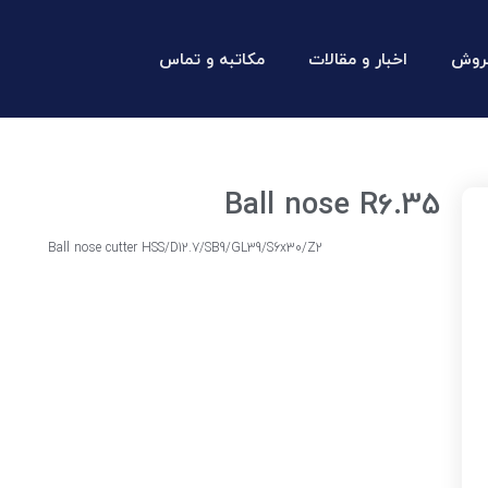
روش
اخبار و مقالات
مکاتبه و تماس
Ball nose R6.35
Ball nose cutter HSS/D12.7/SB9/GL39/S6x30/Z2