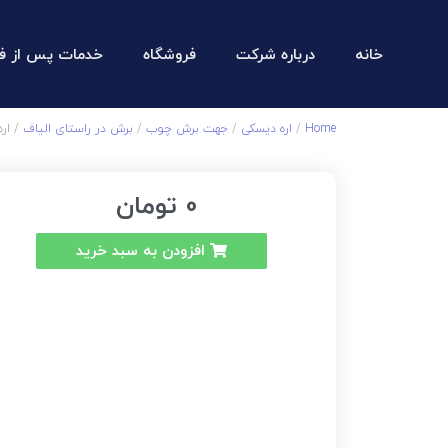
خانه
درباره شرکت
فروشگاه
خدمات پس از ف
Home
/
اره دیسکی
/
جهت برش چوب
/
برش در راستای الیاف
/ اره 210 – 16 دن
0
تومان
افزودن به سبد خرید