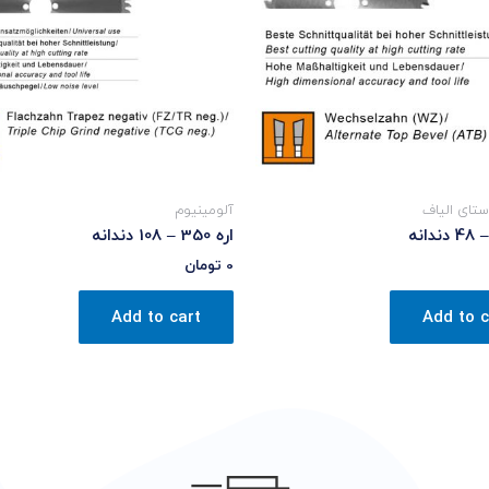
ستای الیاف
آلومینیوم
اره 350 – 108 دندانه
0
تومان
Add to cart
Add to c