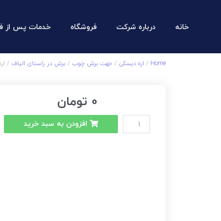
خانه
درباره شرکت
فروشگاه
خدمات پس از ف
Home
/
اره دیسکی
/
جهت برش چوب
/
برش در راستای الیاف
/ اره 200 – 42 دندان
0
تومان
افزودن به سبد خرید