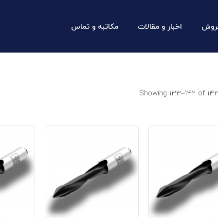
روش
اخبار و مقالات
مکاتبه و تماس
Showing 133–142 of 142