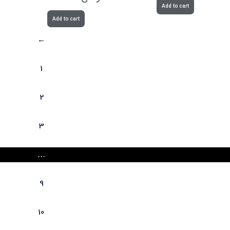
Add to cart
Add to cart
→
1
2
3
…
9
10