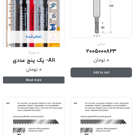
تمام شده
برشی
2005000823
Type A
A11- پک پنج عددی
0
تومان
0
تومان
Add to cart
Read more