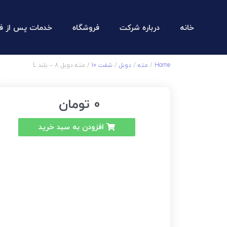
خانه
درباره شرکت
فروشگاه
خدمات پس از ف
Home
/
مته
/
دوبل
/
شفت 10
/ مته دوبل 8 – بلند L
0
تومان
افزودن به سبد خرید