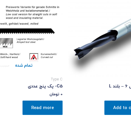
تمام شده
Type C
د L
C5- پک پنج عددی
0
تومان
Read more
Add to c