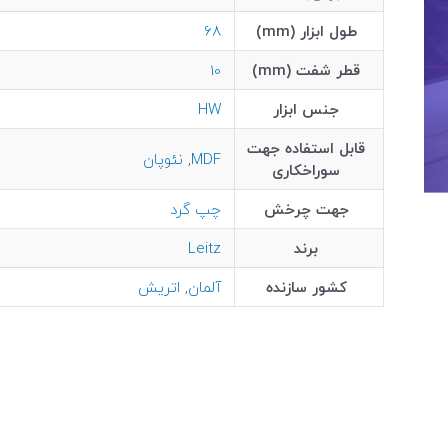
طول ابزار (mm)
68
قطر شفت (mm)
10
جنس ابزار
HW
قابل استفاده جهت
MDF
,
نئوپان
سوراخکاری
جهت چرخش
چپ گرد
برند
Leitz
کشور سازنده
آلمان
,
اتریش