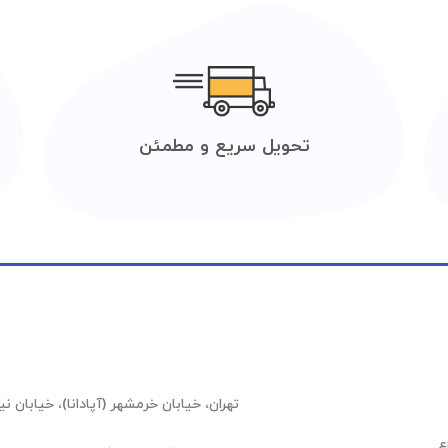
تحویل سریع و مطمئن
تهران، خیابان خرمشهر (آپادانا)، خیابان نیلوفر (عشقیار)،
ع