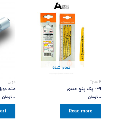
تمام شده
Type F
دوبل
F9- پک پنج عددی
مته دوبل 6 – بلن
0
تومان
0
تومان
art
Read more