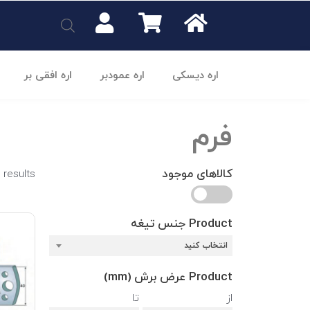
اره دیسکی
اره عمودبر
اره افقی بر
فرم
کالاهای موجود
 results
Product جنس تیغه
انتخاب کنید
Product عرض برش (mm)
از
تا