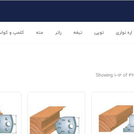
اره نواری
توپی
تیغه
راتر
مته
کلمپ و کول
Showing 1–12 of 46