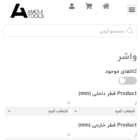
اره افقی بر
اره نواری
کلمپ و کولت
حساب کاربری
اره عمودبر
اره دیسکی
واشر
کالاهای موجود
Product قطر داخلی (mm)
از
تا
انتخاب کنید
انتخاب کنید
Product قطر خارجی (mm)
از
تا