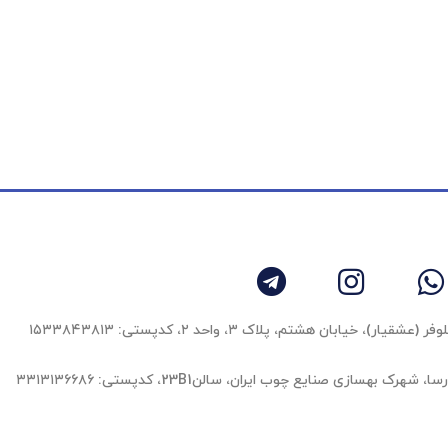
 خیابان هشتم، پلاک ۳، واحد ٢، کدپستی: ۱۵۳۳۸۴۳۸۱۳
بهسازی صنایع چوب ایران، سالن23B1، کدپستی: ۳۳۱۳۱۳۶۶۸۶