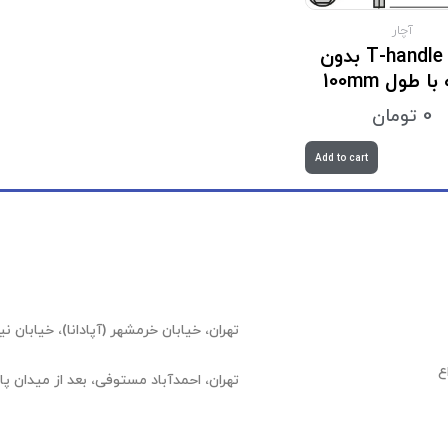
آچار
آچار T-handle بدون
با طول 100mm
0
تومان
Add to cart
تهران، خیابان خرمشهر (آپادانا)، خیابان نیلوفر (عشقیار)،
ع
تهران، احمدآباد مستوفی، بعد از میدان پارسا، شهرک 